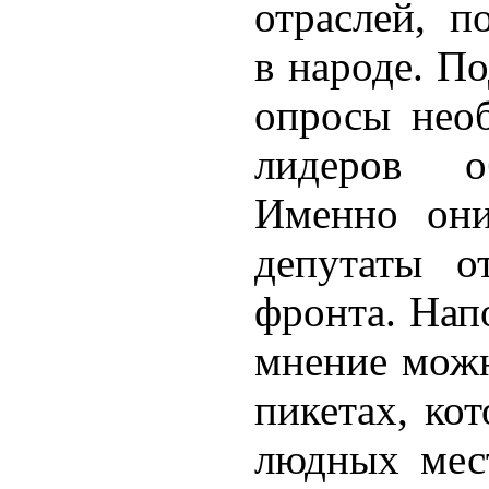
отраслей, п
в народе. П
опросы нео
лидеров о
Именно они
депутаты о
фронта. Нап
мнение можн
пикетах, ко
людных мест