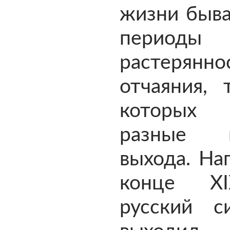
жизни быва
периоды 
растерянно
отчаяния, 
которых 
разные в
выхода. На
конце X
русский с