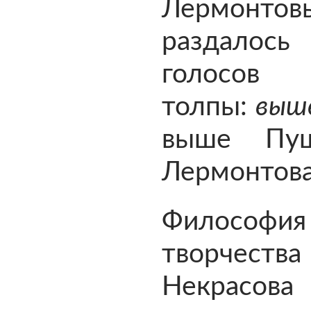
Лермонтов
раздалос
голос
толпы:
выш
выше Пу
Лермонтова
Философия
творчества
Некрасова