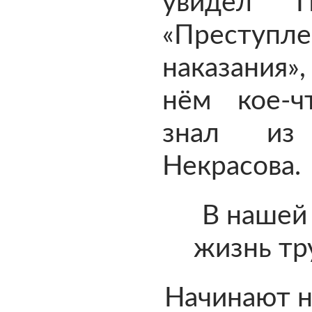
увидел П
«Преступ
наказания»,
нём кое-ч
знал из
Некрасова.
В нашей
жизнь тр
Начинают н