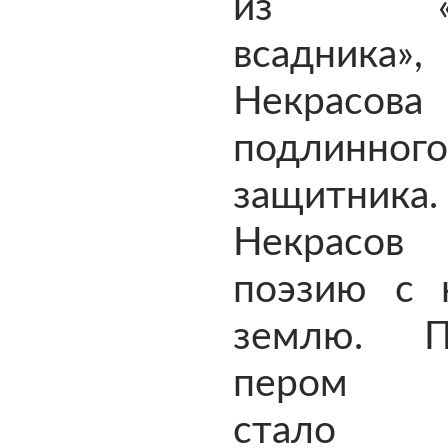
из «Ме
всадника»
Некрасов
подлинного
защитника.
Некрасов
поэзию с 
землю. 
пером п
стало п