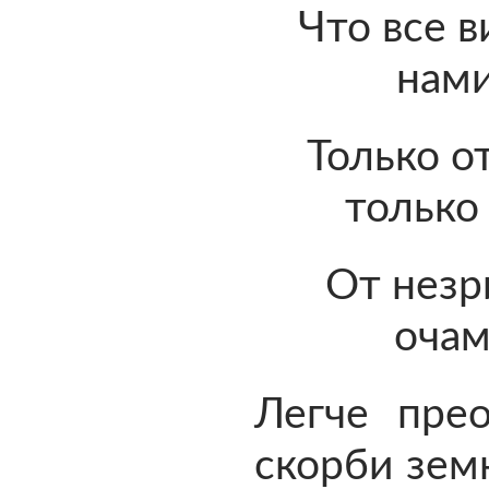
Что все 
нами
Только о
только
От незр
очам
Легче прео
скорби зем