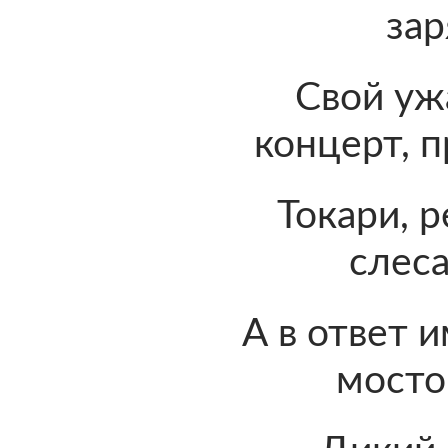
зар
Свой уж
концерт, п
Токари, р
слеса
А в ответ 
мосто