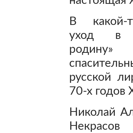
настоящая 
В какой-
уход в 
родину
спасител
русской ли
70-х годов 
Николай Ал
Некрасо