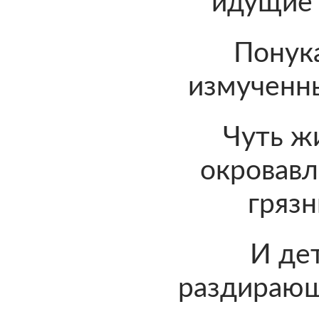
идущие 
Понук
измученны
Чуть ж
окровавл
грязн
И де
раздирающ