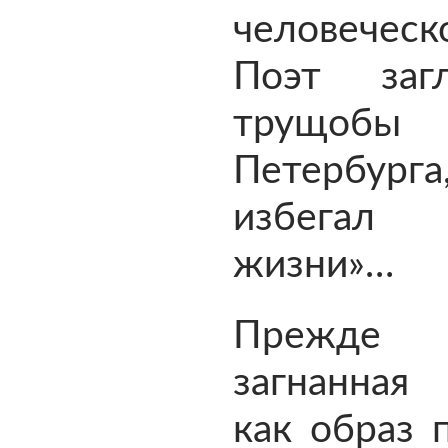
человеческ
Поэт заг
трущобы
Петербург
избегал
жизни»…
Прежд
загнанна
как образ 