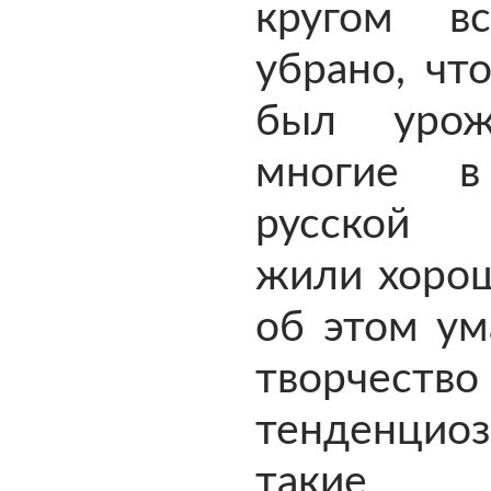
кругом в
убрано, чт
был урож
многие в
русской 
жили хорош
об этом ум
творчес
тенденцио
такие