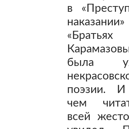
в «Престу
наказа
«Братьях
Карамазовы
была 
некрасовск
поэзии. 
чем чита
всей жесто