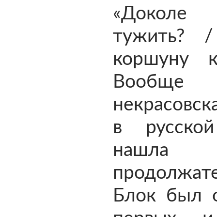
«Доколе
тужить? 
коршуну к
Вообще
некрасовск
в русско
нашла 
продолжат
Блок был 