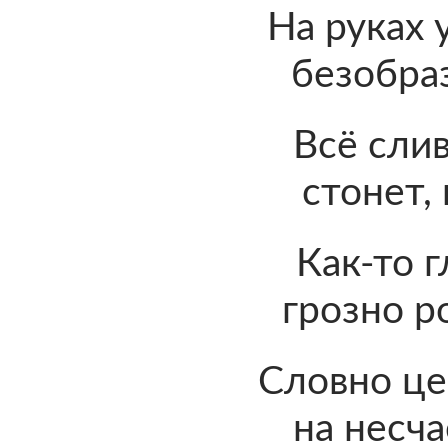
На руках 
безобра
Всё слив
стонет, 
Как-то г
грозно р
Словно це
на несч