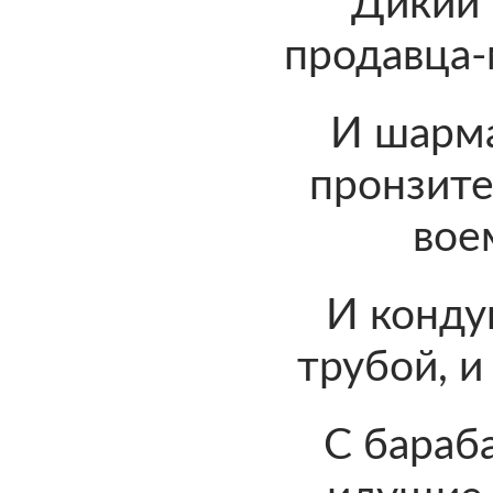
Дикий 
продавца-
И шарма
пронзит
вое
И конду
трубой, и
С бараб