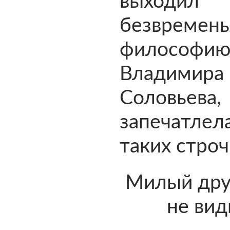
выход
безвремен
философи
Владимира
Соловьева,
запечатл
таких строч
Милый друг
не вид