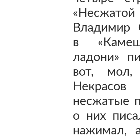
«Несжатой 
Владимир 
в «Каме
ладони» пи
вот, мол,
Некрасов
несжатые п
о них писа
нажимал, а