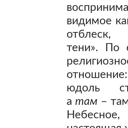
воспринима
видимое ка
отблеск,
тени». По 
религиозно
отношен
юдоль ст
а
там
– там
Небесно