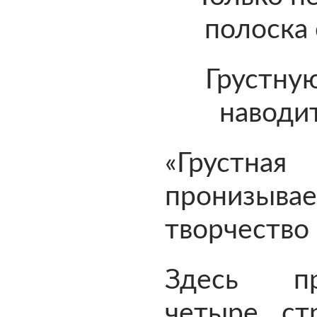
полоска
Грустну
наводит
«Грустна
пронизыв
творчество 
Здесь пр
четыре ст