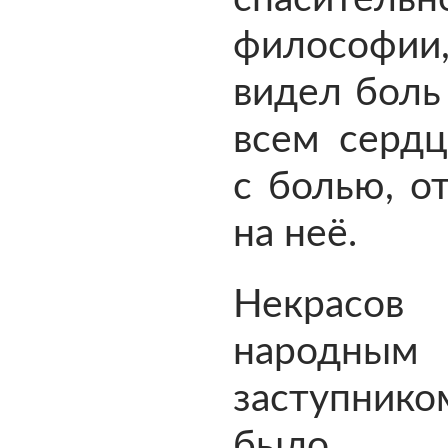
философ
видел боль
всем сердц
с болью, о
на неё.
Некрасо
народным
заступник
было р