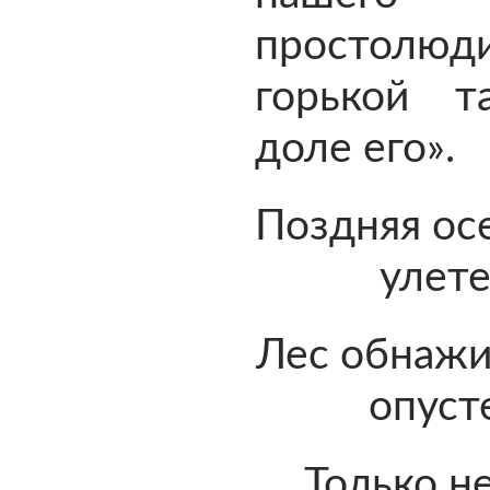
простол
горькой т
доле его».
Поздняя осе
улете
Лес обнажи
опуст
Только н