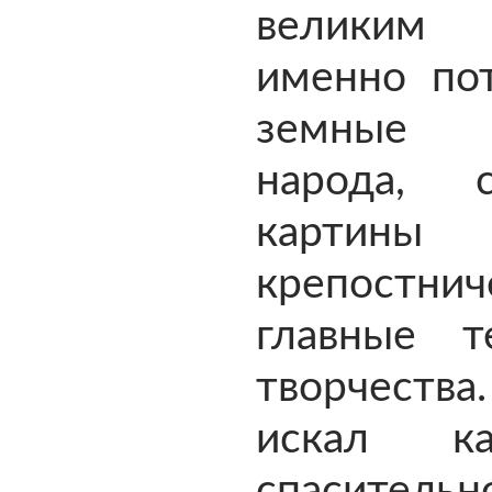
великим
именно пот
земные 
народа, 
картины
крепостни
главные 
творчеств
искал ка
спасительн