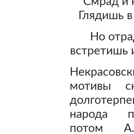
Смрад и 
Глядишь в
Но отра
встретишь 
Некрасовск
мотивы с
долготерпе
народа п
потом А