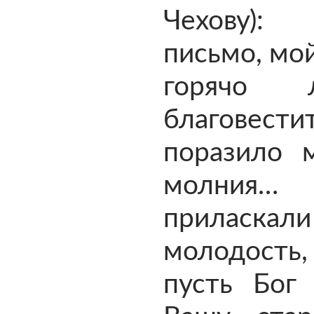
Чехову)
письмо, мо
горячо 
благовестит
поразило м
молния…
приласк
молодос
пусть Бог 