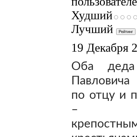
пользователе
Худший
Лучший
19 Декабря 
Оба деда
Павловича 
по отцу и 
– б
крепостны