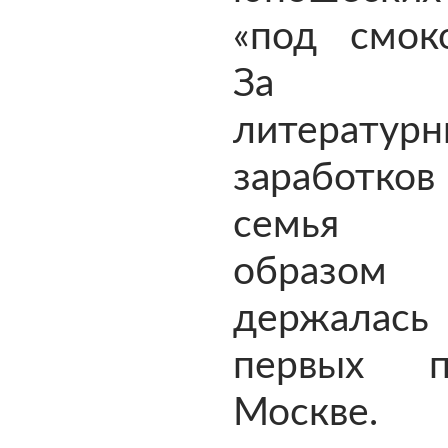
«под смоко
За 
литературн
заработко
семья г
образ
держал
первых 
Москве.