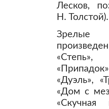
Лесков, по
Н. Толстой).
Зрелы
произве
«Степь»,
«Припадок»
«Дуэль», «Т
«Дом с мез
«Скучная и