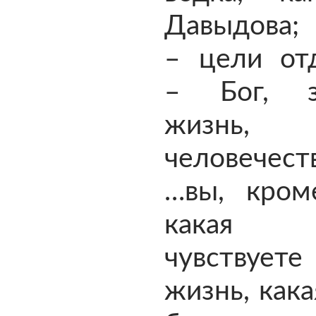
Давыдова; 
– цели от
– Бог, з
жизнь, 
человечеств
…вы, кром
какая 
чувствует
жизнь, как