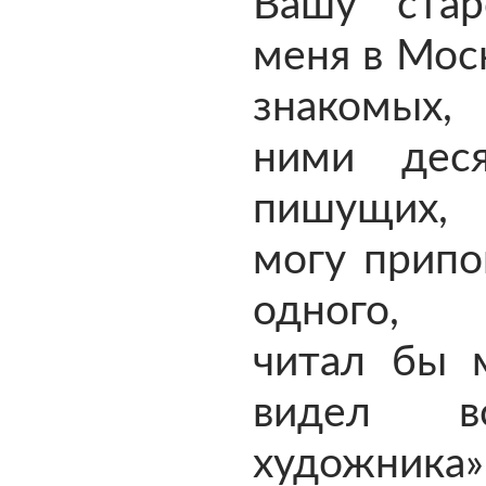
Вашу ста
меня в Мос
знакомых
ними дес
пишущих,
могу припо
одного, 
читал бы 
видел 
художника»