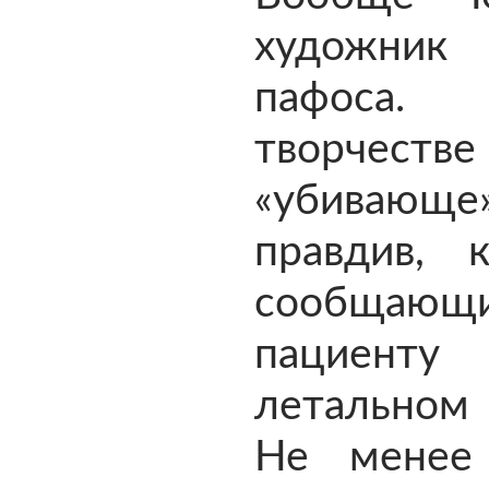
художни
пафос
творчес
«убивающе
правдив, к
сообщающ
пацие
летальном
Не менее