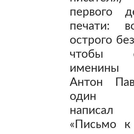
первого 
печати: 
острого бе
чтобы о
именины 
Антон Па
один п
написал 
«Письмо к