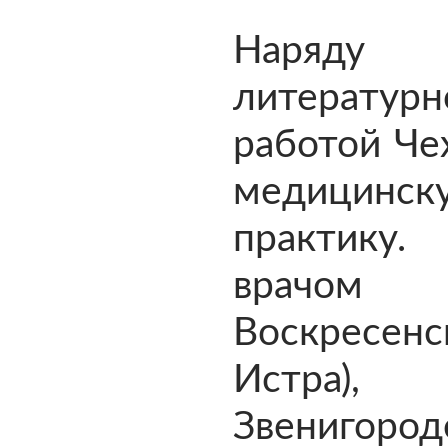
Наря
литературн
работой Че
медицинск
практику
врач
Воскресенс
Истра
Звенигород