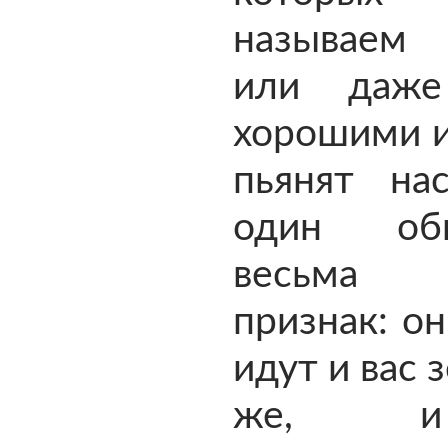
называем
или даже
хорошими и
пьянят на
один о
весьма 
признак: он
идут и вас 
же, 