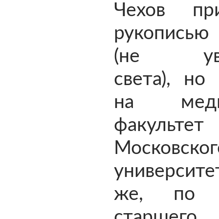
Чехов пр
рукопись
(не уви
света), но
на меди
факультет
Московског
университе
же, по 
старшег