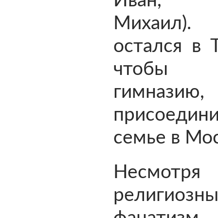
Иван, 
Михаил)
остался в Т
чтобы о
гимназию,
присоеди
семье в Мос
Несмот
религиозн