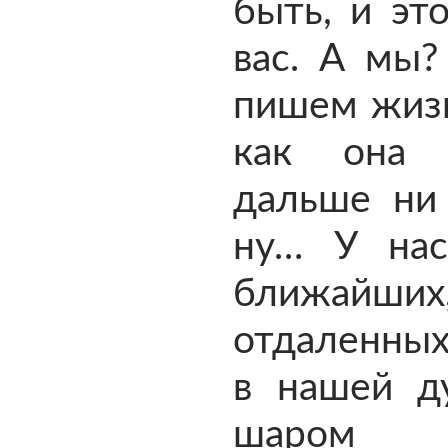
быть, и эт
вас. А мы
пишем жизн
как она 
дальше ни 
ну… У на
ближайш
отдаленных
в нашей д
шаром п