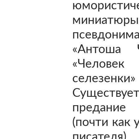
юмористич
миниатю
псевдоним
«Антоша Ч
«Челов
селезенк
Существуе
предание
(почти как 
писател