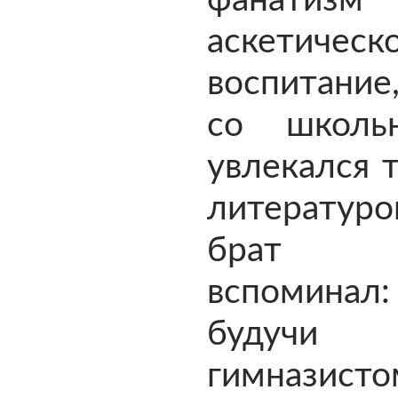
фанатизм
аскетическ
воспитани
со школь
увлекался 
литерату
брат М
вспоминал:
буду
гимназисто