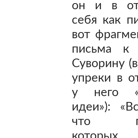
он и в о
себя как п
вот фрагме
письма к
Суворину (в
упреки в о
у него «
идеи»): «В
что пис
котор