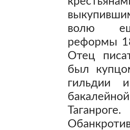
крестьянам
выкупивш
волю е
реформы 18
Отец писа
был купцо
гильдии 
бакалейной
Таганроге.
Обанкроти