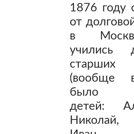
1876 году 
от долгово
в Москв
учились 
старши
(вообще 
было ш
детей: Ал
Николай,