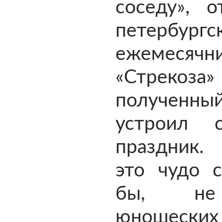
соседу», о
петербургс
ежемесячн
«Стрекоз
полученный
устроил 
праздник.
это чудо с
бы, не
юношески