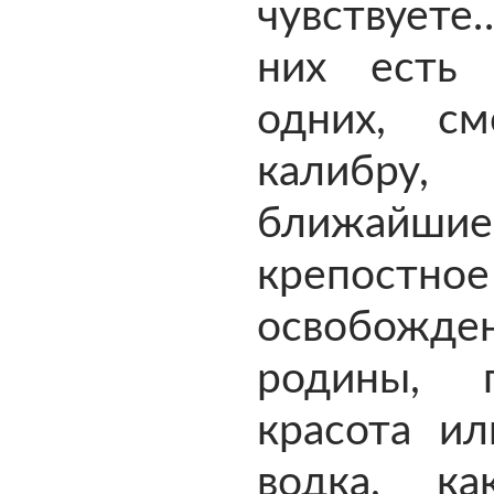
чувствует
них есть
одних, с
калибру
ближай
крепостно
освобожде
родины, п
красота ил
водка, к