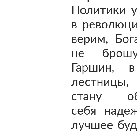
Политики у
в революц
верим, Бог
не брошу
Гаршин, 
лестницы,
стану об
себя наде
лучшее буд