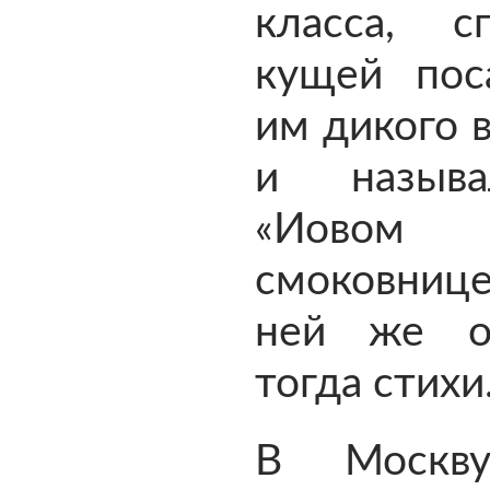
класса, 
кущей пос
им дикого 
и назыв
«Иово
смоковниц
ней же о
тогда стих
В Москв