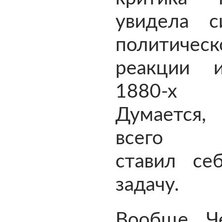
увидела с
политическ
реакции 
1880-х 
Думается
всего п
ставил се
задачу.
Вообще Ч