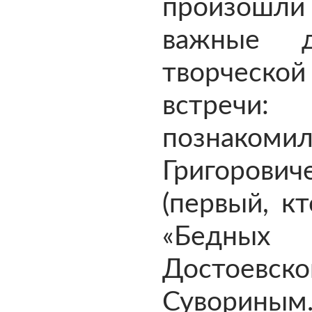
произошл
важные 
творческ
встреч
познакомилс
Григорович
(первый, к
«Бедных
Достоевског
Суворины