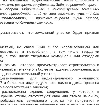
но на повышение эффективности землепользования и
ельными ресурсами государства. Задача принятой нормы –
ый оборот заброшенных и неиспользуемых земельных
щение правообладателей на свои земельные участки для
 использования», –
прокомментировал Юрий Маслов,
среестра по Камчатскому краю.
усматривают, что земельный участок будет признан
дметами, не связанными с его использованием или
оизводства и потребления, в том числе твердыми
и, в том числе твердыми коммунальными отходами
ка;
вой режим которого предусматривает строительство и
жений, в течение 5 и более лет здания, сооружения, для
редназначен земельный участок;
едназначенный для индивидуального жилищного
е 7 и более лет индивидуального жилого дома, право на
 в соответствии с законом;
 расположены здания, сооружения, у которых в
крыша, стены, отсутствуют окна или стекла на окнах,
вообладатель земельного участка не приступил к
транению указанных обстоятельств в течение одного