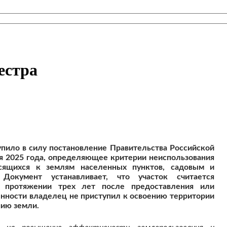
естра
тупило в силу постановление Правительства Российской
я 2025 года, определяющее критерии неиспользования
осящихся к землям населенных пунктов, садовым и
 Документ устанавливает, что участок считается
а протяжении трех лет после предоставления или
енности владелец не приступил к освоению территории
нию земли.