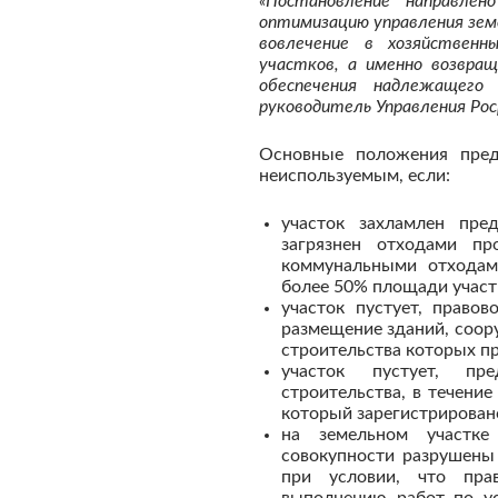
«Постановление направле
оптимизацию управления зем
вовлечение в хозяйственн
участков, а именно возвра
обеспечения надлежащего
руководитель Управления Ро
Основные положения пред
неиспользуемым, если:
участок захламлен пре
загрязнен отходами пр
коммунальными отходам
более 50% площади участ
участок пустует, право
размещение зданий, соору
строительства которых п
участок пустует, пр
строительства, в течени
который зарегистрировано
на земельном участке
совокупности разрушены 
при условии, что пра
выполнению работ по ус