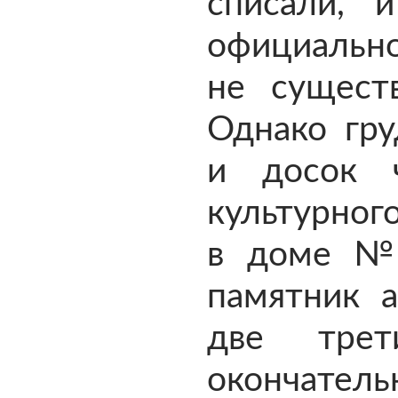
списали, 
официально
не существ
Однако гру
и досок ч
культурного
в доме № 
памятник а
две тре
окончате