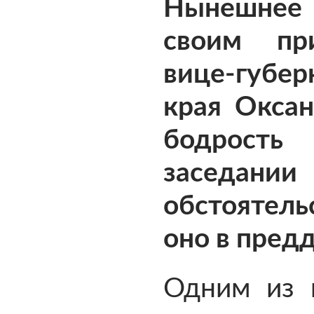
Нынешнее
своим при
вице-губе
края Оксан
бодрость
заседан
обстоятель
оно в пред
Одним из 