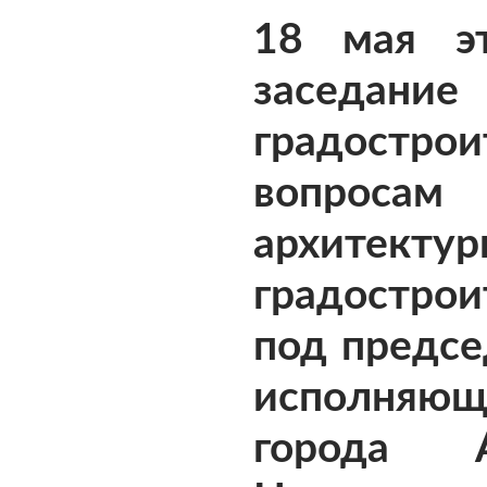
18 мая эт
заседан
градостро
вопроса
архит
градострои
под предсе
исполняющ
города А