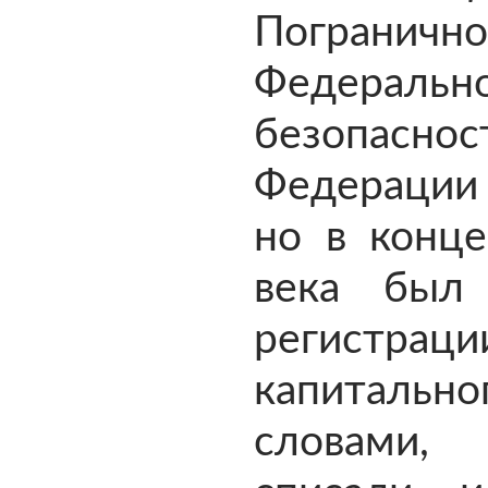
Пограни
Федера
безопас
Федерации 
но в конце
века был
регистр
капитально
словами,