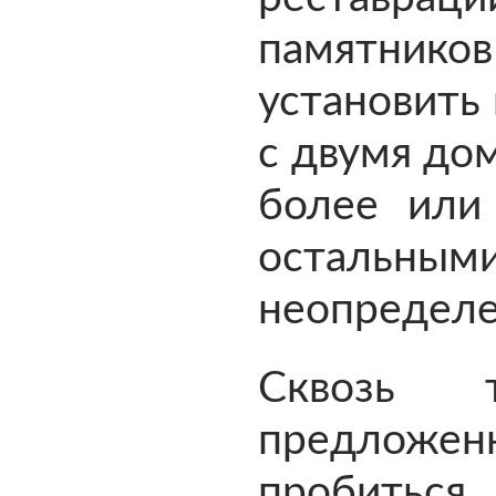
памятни
установить 
с двумя до
более или
остальными
неопредел
Сквозь т
предложе
пробиться