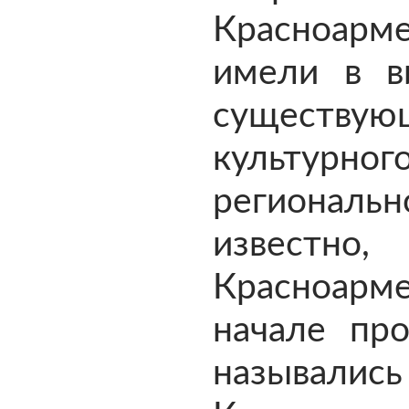
Красноарме
имели в в
существ
культу
региональн
извест
Красноарм
начале пр
назывались