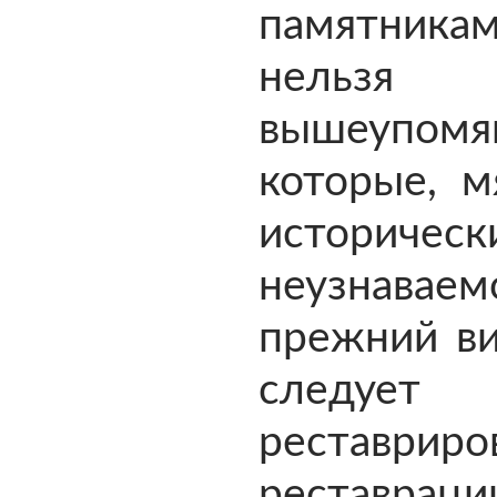
памятника
нельзя
вышеупомя
которые, м
историче
неузнавае
прежний ви
следует
реставри
реставра