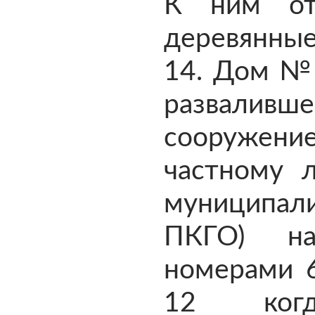
К ним отн
деревянны
14. Дом № 
развалив
сооружен
частному л
муниципал
ПКГО) на
номерами 
12 когд