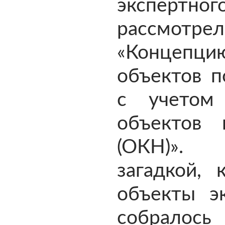
эксперт
рассмо
«Концеп
объектов п
с учетом
объектов 
(ОКН)». 
загадкой, 
объекты э
собралось