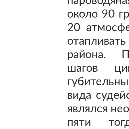
пароводяна
около 90 г
20 атмосфе
отаплива
района. П
шагов цив
губительн
вида судей
являлся не
пяти то