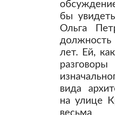
обсуждение
бы увидеть
Ольга Пет
должность
лет. Ей, ка
разгово
изначально
вида архи
на улице К
весьма 