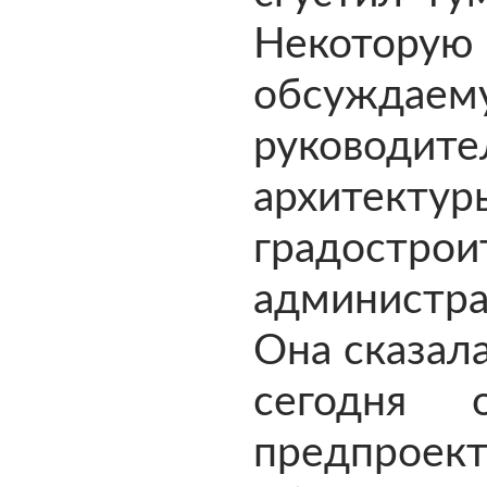
Некото
обсужда
руковод
архи
градострои
администра
Она сказала
сегодня 
предпро