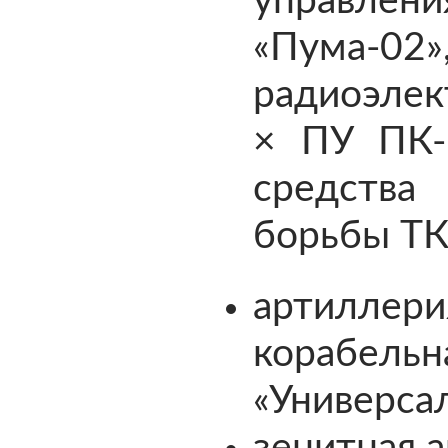
управл
«Пума
радиоэлек
× ПУ ПК-
средств
борьбы ТК
артиллер
корабельн
«Универсал