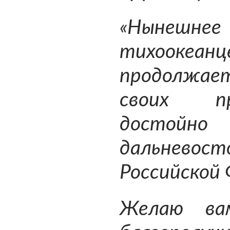
«Нынешнее
тихооке
продолжае
своих пр
достойно
дальнев
Российской 
Желаю вам