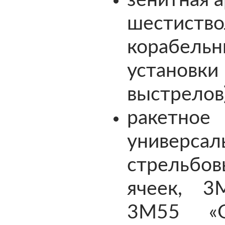
зенитная 
шестиство
корабель
установ
выстрелов)
ракетн
универс
стрельбо
ячеек, 3
3М55 «