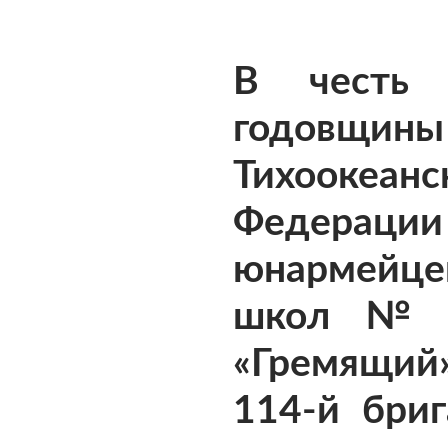
В честь 
годовщин
Тихоокеанс
Федерации 
юнармейце
школ № 
«Гремящий
114-й бри