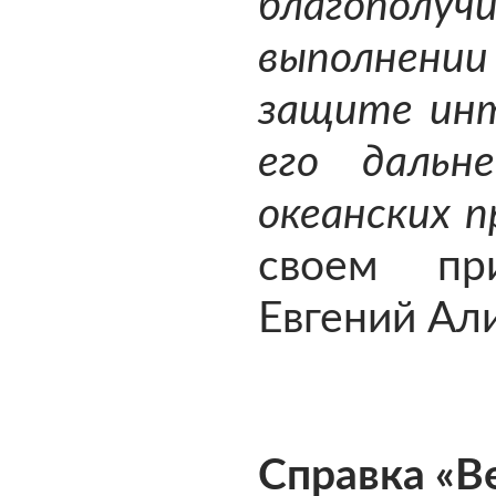
благополуч
выполнении
защите инт
его дальн
океанских 
своем при
Евгений Ал
Справка «В