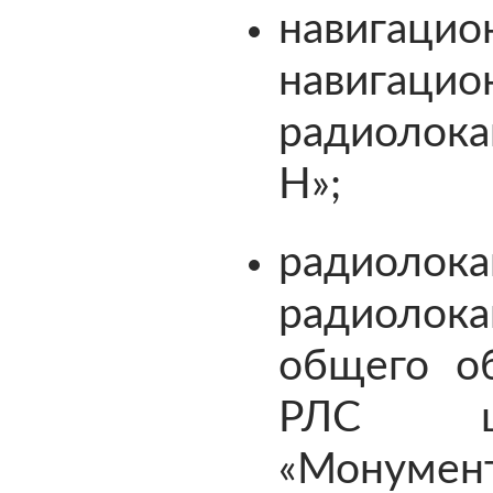
навигаци
навигацио
радиолока
Н»;
радиолока
радиолока
общего об
РЛС це
«Монумент