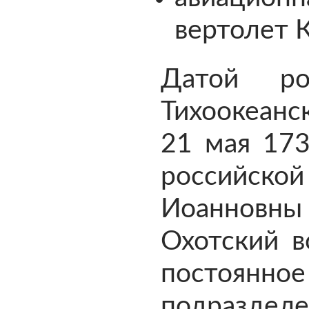
вертолет К
Датой ро
Тихоокеанс
21 мая 173
российско
Иоаннов
Охотский в
постоянн
подразд