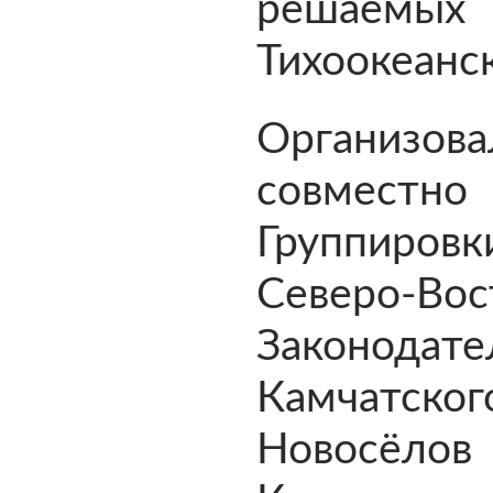
решаемых
Тихоокеанск
Организов
совместно
Группиро
Северо-Во
Законода
Камчатск
Новосё