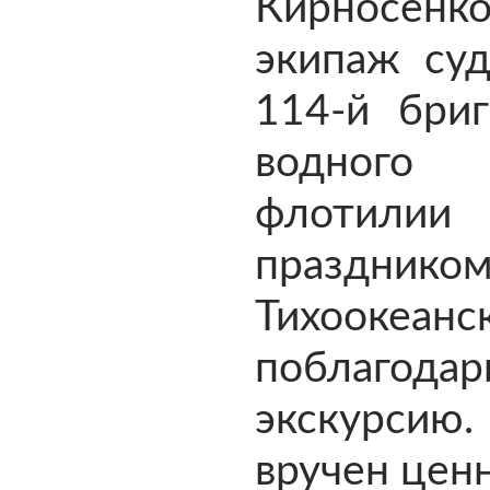
Кирносен
экипаж су
114-й бри
водного 
флотилии 
празд
Тихооке
поблагода
экскурсию.
вручен цен