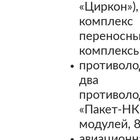
«Циркон»
комплек
переносн
комплексы 
противол
два м
противо
«Пакет-Н
модулей, 8
авиацио