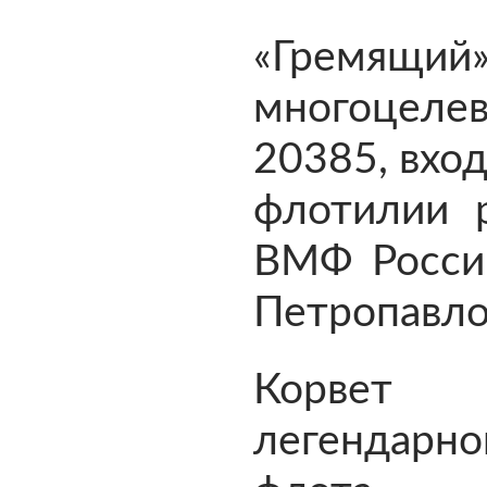
«Гремящ
многоцеле
20385, вход
флотилии 
ВМФ России
Петропавло
Корвет 
легендарно