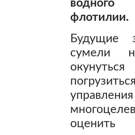
водного 
флотилии.
Будущие з
сумели н
окунутьс
погрузить
управле
многоце
оценить