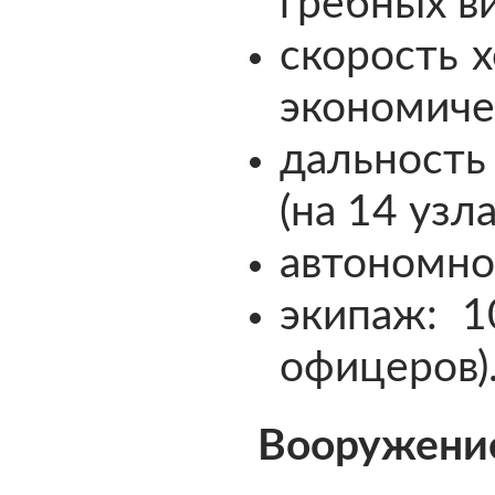
гребных ви
скорость х
экономичес
дальность
(на 14 узла
автономнос
экипаж: 1
офицеров)
Вооружение