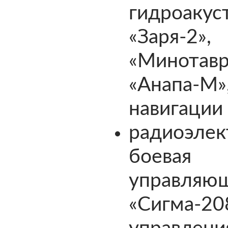
гидроакус
«Заря-2
«Минотав
«Анапа-М»
навигации
радиоэлек
боевая
управ
«Сигма