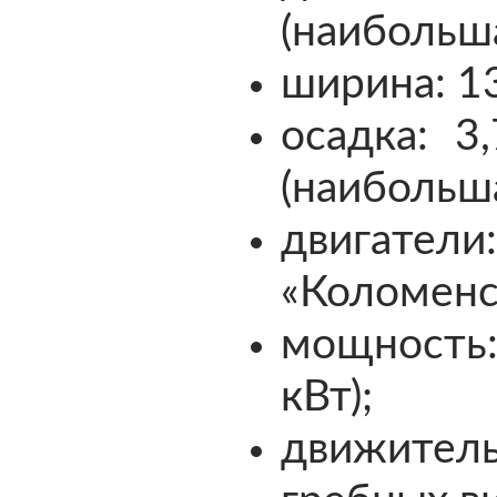
(наибольша
ширина: 13
осадка: 3
(наибольша
двигате
«Коломенск
мощность:
кВт);
движител