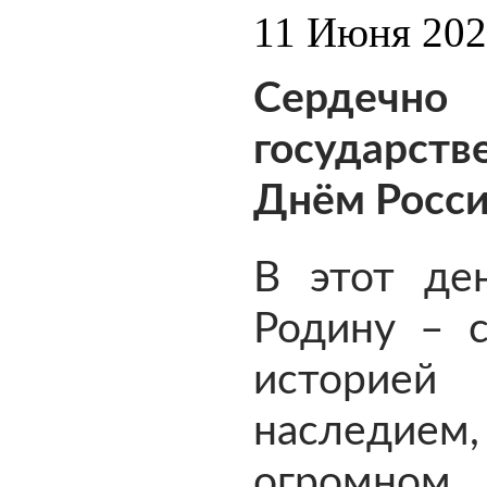
11 Июня 20
Сердечно
государст
Днём Росси
В этот де
Родину – с
историе
наследие
огромно