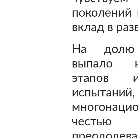
поколений 
вклад в раз
На долю 
выпало н
этапов 
испыт
многонац
честью 
преодолев